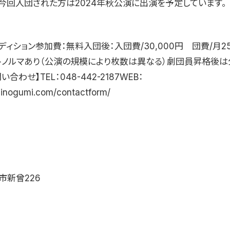
※今回入団された方は2024年秋公演に出演を予定しています。
ディション参加費：無料入団後：入団費/30,000円 団費/月25
トノルマあり（公演の規模により枚数は異なる）劇団員昇格後
合わせ】TEL：048-442-2187WEB：
shinogumi.com/contactform/
市新曾226