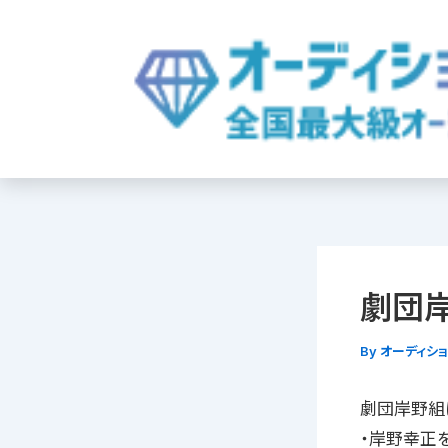
内
容
を
ス
キ
ッ
プ
劇団
By
オーディシ
劇団岸野組
・岸野幸正