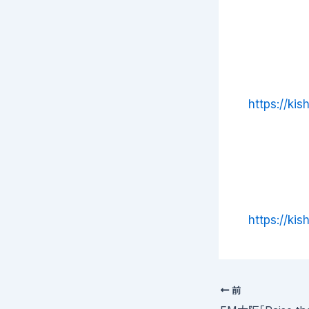
https://ki
https://ki
前