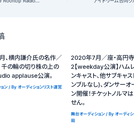
FM大阪「Raise the Rooftop Radio」〜マンスリーDJ出演権争奪〜（アイドル編）
稿
11月、横内謙介氏の名作／
2020年7月／座・高円
・ 千の輪の切り株の上の
2【weekday公演】ハム
dio applause公演。
ンキャスト、他サブキャス
ンブルなし)、ダンサーオ
ョン
/ By
オーディションリスト運営
ン開催！チケットノルマ
せん。
舞台オーディション
/ By
オーディシ
局