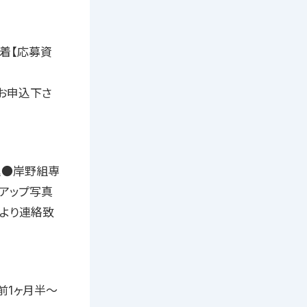
必着【応募資
法にてお申込下さ
ら申込●岸野組専
アップ写真
より連絡致
前1ヶ月半〜