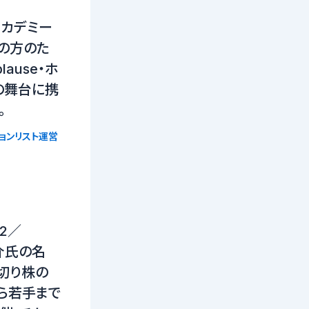
アカデミー
アの方のた
lause・ホ
の舞台に携
。
ョンリスト運営
寺2／
謙介氏の名
切り株の
ら若手まで