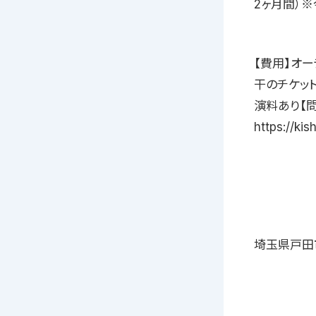
2ヶ月間）
【費用】オー
干のチケッ
演料あり【問い
https://ki
埼玉県戸田