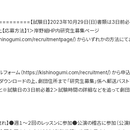
==========【試験日】2023年10月29日(日)書類は3日前
以上【応募方法】1＞岸野組HP内研究生募集ページ
/kishinogumi.com/recruitmentpage/）からいずれかの方
ーム（https://kishinogumi.com/recruitment/）か
ダウンロードの上、劇団住所まで「研究生募集」係へ郵送バスト
と※試験日の３日前必着2＞試験時間の詳細などを追って劇団
流れ】●週１〜２回のレッスンに参加●公演の稽古に参加（公演