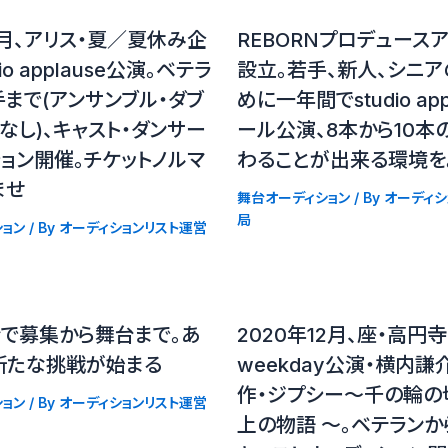
8月、アリス・夏／夏休み企
REBORNプロデュース
io applause公演。ベテラ
設立。若手、新人、シニ
まで(アンサンブル・ダブ
めに一年間でstudio app
なし)、キャスト・ダンサー
ール公演、8本から10本
ョン開催。チケットノルマ
わることが出来る環境を
ませ
舞台オーディション
/ By
オーディシ
局
ョン
/ By
オーディションリスト運営
ンで募集から舞台まで。あ
2020年12月、座・高円
新たな挑戦が始まる
weekday公演・横内
作・ジプシー〜千の輪の
ョン
/ By
オーディションリスト運営
上の物語 〜。ベテランか