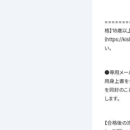
======
格】18歳
(https:/
い。
●専用メールフォ
用身上書を
を同封のこ
します。
【合格後の