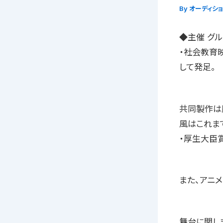
By
オーディシ
◆主催 グル
・社会教育
して発足。
共同製作は
風はこれま
・厚生大臣
また、アニ
舞台に関し