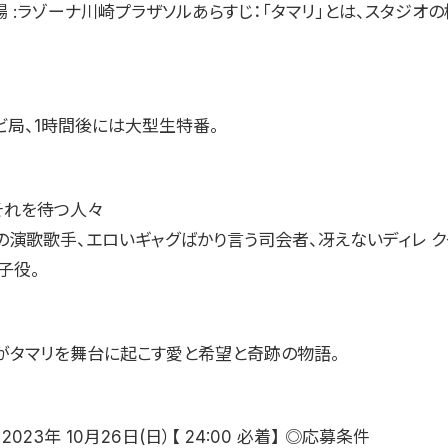
場 :ラゾーナ川崎プラザソルあらすじ：「タマリ」とは、スタジオ
ビ局、1時間後には大型生特番。
それを待つ人々
目の演歌歌手、エロいギャグばかり言う司会者、冴えないディレ ク
子役。
がタマリを舞台に起こす愛と希望と奇跡の物語。
023年 10月26日(日）【 24:00 必着】 ◎応募条件