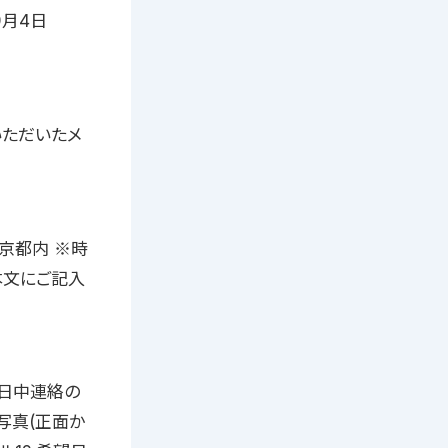
9月4日
いただいたメ
：東京都内 ※時
本文にご記入
. 日中連絡の
顔写真(正面か