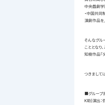
中央戯劇学
・中国共同
演劇作品を
そんなグル
こととなり、
知樹作品『
つきまして
■グループ
K助)演出：弥