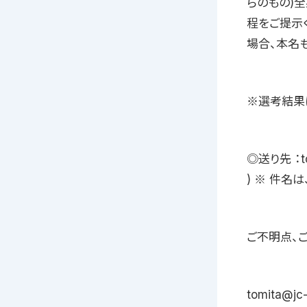
らのもの)全
程をご提示く
場合、本名
※選考結果
◎送り先 ：t
) ※ 件名
ご不明点、
tomita@jc-