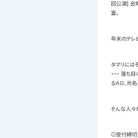
回公演] 会
室。
年末のテレ
タマリには
・・・ 落ち
るＡＤ、元名
そんな人々
◎受付締切 2