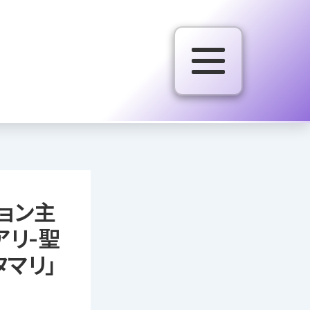
ョン主
アリ-聖
マリ」