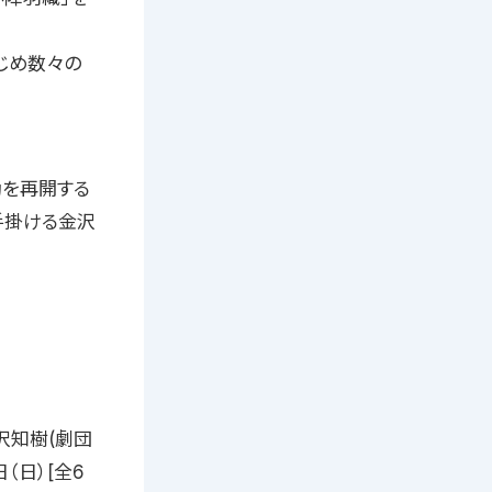
じめ数々の
動を再開する
を手掛ける金沢
沢知樹(劇団
日（日）[全6