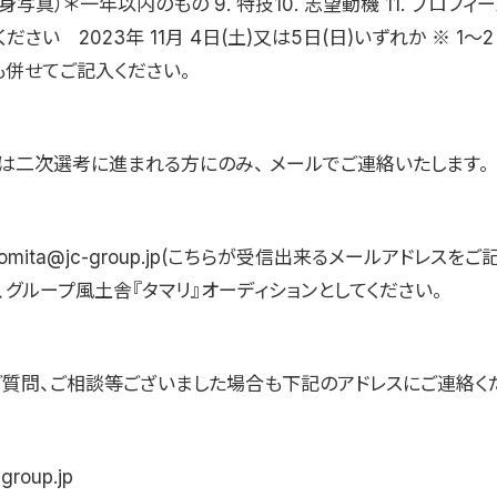
身写真）＊一年以内のもの 9. 特技10. 志望動機 11. プロフィー
ださい 2023年 11月 4日(土)又は5日(日)いずれか ※ 1〜
も併せてご記入ください。
は二次選考に進まれる方にのみ、 メールでご連絡いたします。
omita@jc-group.jp(こちらが受信出来るメールアドレスを
は、グループ風土舎『タマリ』オーディションとしてください。
ご質問、ご相談等ございました場合も下記のアドレスにご連絡く
group.jp