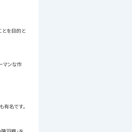
ことを目的と
ーマンな作
も有名です。
い陣羽織」を