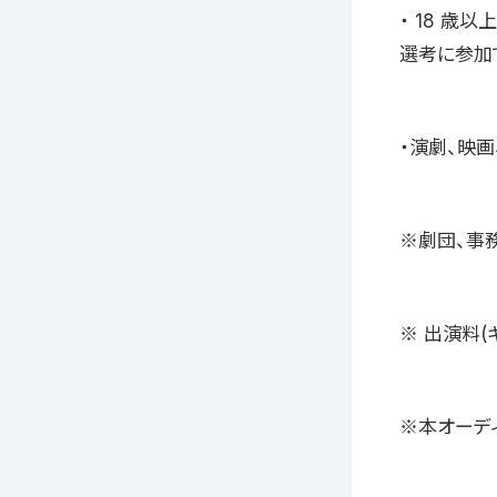
・ 18 歳以
選考に参加
・演劇、映
※劇団、事
※ 出演料(
※本オーデ