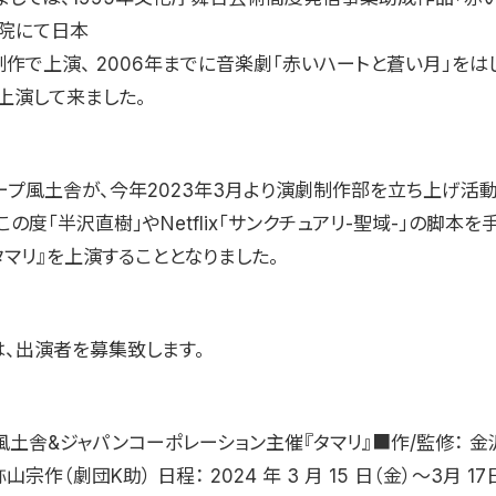
院にて日本
制作で上演、 2006年までに音楽劇「赤いハートと蒼い月」をは
上演して来ました。
ープ風土舎が、今年2023年3月より演劇制作部を立ち上げ活
この度「半沢直樹」やNetflix「サンクチュアリ-聖域-」の脚本
タマリ』を上演することとなりました。
は、出演者を募集致します。
風土舎&ジャパンコーポレーション主催『タマリ』■作/監修： 金
山宗作（劇団K助） 日程： 2024 年 3 月 15 日（金）〜3月 17