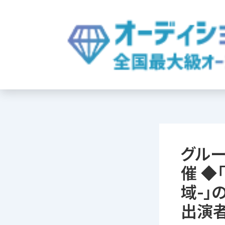
内
容
を
ス
キ
ッ
プ
グルー
催 ◆
域-」
出演者