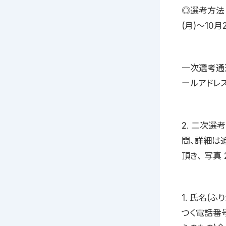
◎選考方法 
(月)〜10
一次選考通
ールアドレ
2. 二次選考
間、詳細は
頂き、 写真
1. 氏名(ふ
つく電話番号 