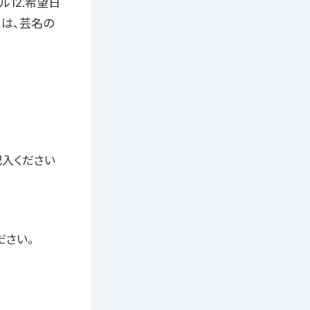
ル12.希望日
2 は、芸名の
ご記入ください
ださい。