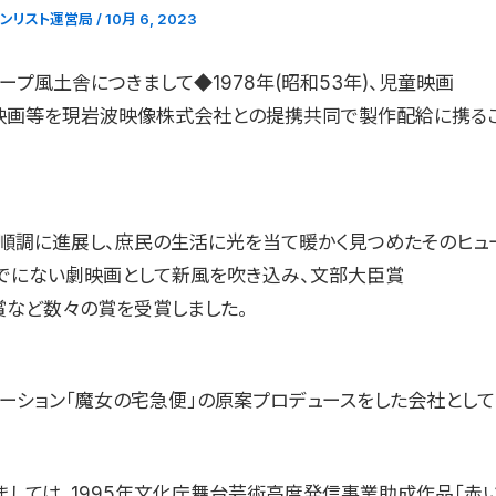
ョンリスト運営局
/
10月 6, 2023
ープ風土舎につきまして◆1978年(昭和53年)、児童映画
映画等を現岩波映像株式会社との提携共同で製作配給に携る
順調に進展し、庶民の生活に光を当て暖かく見つめたそのヒュ
でにない劇映画として新風を吹き込み、文部大臣賞
賞など数々の賞を受賞しました。
メーション「魔女の宅急便」の原案プロデュースをした会社として
ましては、1995年文化庁舞台芸術高度発信事業助成作品「赤