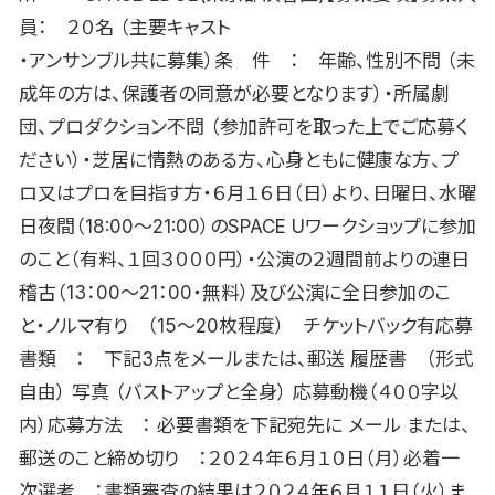
員： ２０名 （主要キャスト
・アンサンブル共に募集）条 件 ： 年齢、性別不問 （未
成年の方は、保護者の同意が必要となります）・所属劇
団、プロダクション不問 （参加許可を取った上でご応募く
ださい）・芝居に情熱のある方、心身ともに健康な方、プ
ロ又はプロを目指す方・６月１６日（日）より、日曜日、水曜
日夜間（18:00〜21:00）のSPACE Uワークショップに参加
のこと（有料、１回３０００円）・公演の２週間前よりの連日
稽古（13：00〜21：00・無料）及び公演に全日参加のこ
と・ノルマ有り （15〜20枚程度） チケットバック有応募
書類 ： 下記3点をメールまたは、郵送 履歴書 （形式
自由） 写真 （バストアップと全身） 応募動機（４００字以
内）応募方法 ： 必要書類を下記宛先に メール または、
郵送のこと締め切り ：２０２４年６月１０日（月）必着一
次選考 ：書類審査の結果は２０２４年６月１１日（火）ま