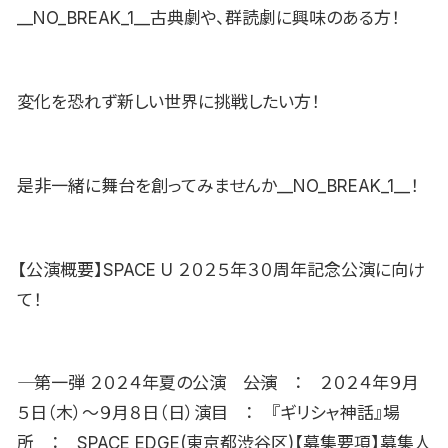
__NO_BREAK_1__古典劇や、群読劇に興味のある方！
変化を恐れず新しい世界に挑戦したい方！
是非一緒に舞台を創ってみませんか__NO_BREAK_1__！
【公演概要】SPACE U ２０２５年３０周年記念公演に向け
て！
―― 第一弾 ２０２４年夏の公演 ――公演 ： ２０２４年９月
５日（木）〜９月８日（日）演目 ： 『ギリシャ神話』場
所 ： SPACE EDGE(東京都渋谷区)【募集要項】募集人