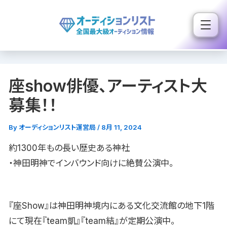
内
容
を
ス
キ
座show俳優、アーティスト大
ッ
プ
募集！！
By
オーディションリスト運営局
/
8月 11, 2024
約1300年もの長い歴史ある神社
・神田明神でインバウンド向けに絶賛公演中。
『座Show』は神田明神境内にある文化交流館の地下1階
にて現在『team凱』『team結』が定期公演中。