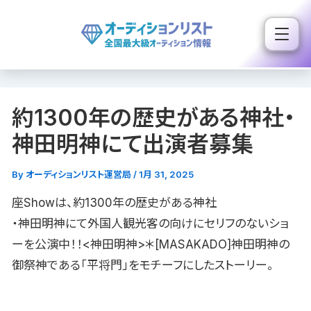
内
容
を
ス
キ
約1300年の歴史がある神社・
ッ
プ
神田明神にて出演者募集
By
オーディションリスト運営局
/
1月 31, 2025
座Showは、約1300年の歴史がある神社
・神田明神にて外国人観光客の向けにセリフのないショ
ーを公演中！！<神田明神>＊[MASAKADO]神田明神の
御祭神である「平将門」をモチーフにしたストーリー。