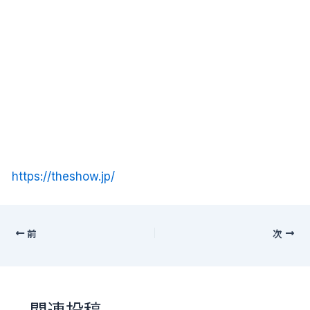
https://theshow.jp/
前
次