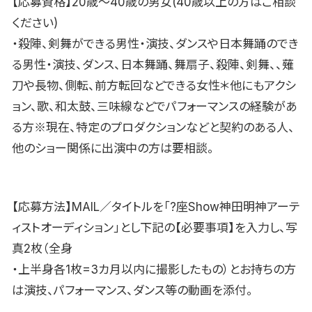
【応募資格】20歳〜40歳の男女(40歳以上の方はご相談
ください)
・殺陣、剣舞ができる男性・演技、ダンスや日本舞踊のでき
る男性・演技、ダンス、日本舞踊、舞扇子、殺陣、剣舞、、薙
刀や長物、側転、前方転回などできる女性＊他にもアクシ
ョン、歌、和太鼓、三味線などでパフォーマンスの経験があ
る方※現在、特定のプロダクションなどと契約のある人、
他のショー関係に出演中の方は要相談。
【応募方法】MAIL／タイトルを「?座Show神田明神アーテ
ィストオーディション」とし下記の【必要事項】を入力し、写
真2枚（全身
・上半身各1枚=3カ月以内に撮影したもの）とお持ちの方
は演技、パフォーマンス、ダンス等の動画を添付。