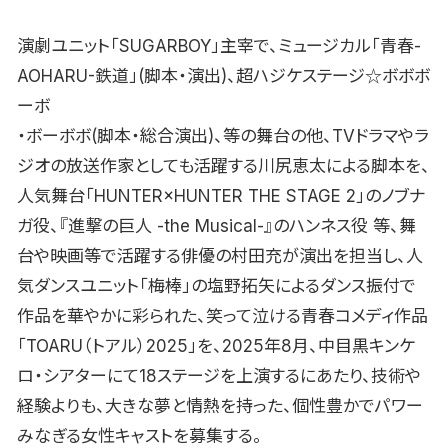
演劇ユニット「SUGARBOY」主宰で、ミュージカル「青春-
AOHARU-鉄道」(脚本・演出)、超ハジケステージ☆ボボボ
ーボ
・ボーボボ(脚本・総合演出)、等の舞台の他、TVドラマやラ
ジオの放送作家としても活躍する川尻恵太による脚本を、
人気舞台「HUNTER×HUNTER THE STAGE 2」のノブナ
ガ役、『進撃の巨人 -the Musical-』のハンネス役 等、舞
台や映画等で活躍する俳優の村田充が演出を担当し、人
気ダンスユニット「梅棒」の塩野拓矢によるダンス振付で
作品を華やかに彩られた、笑って泣ける青春コメディ作品
「TOARU（トアル）2025」を、2025年8月、中目黒キンケ
ロ・シアターにて18ステージを上演するにあたり、技術や
経験よりも、大きな夢と情熱を持った、個性豊かでパワー
みなぎる女性キャストを募集する。