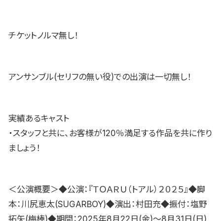
チケットノルマ無し！
アンサンブル(セリフの無い役)での出演は一切無し！
実績あるキャスト
・スタッフと共に、お客様が120％満足する作品を共に作り
ましょう！
＜公演概要＞◆公演：『ＴＯＡＲＵ（トアル）２０２５』◆脚
本：川尻恵太(SUGARBOY)◆演出：村田充◆振付：塩野
拓矢(梅棒)◆期間：2025年8月22日(金)〜8月31日(日)