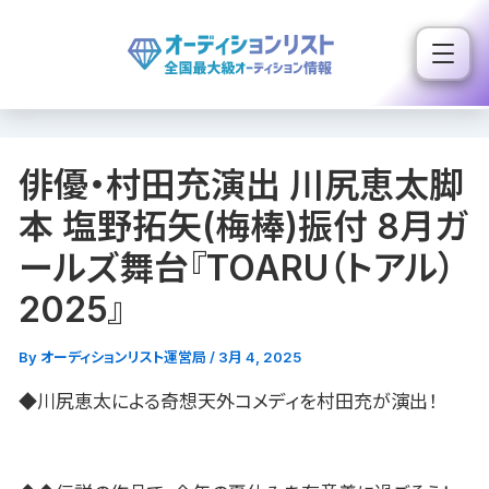
内
容
を
ス
キ
俳優・村田充演出 川尻恵太脚
ッ
プ
本 塩野拓矢(梅棒)振付 8月ガ
ールズ舞台『TOARU（トアル）
2025』
By
オーディションリスト運営局
/
3月 4, 2025
◆川尻恵太による奇想天外コメディを村田充が演出！