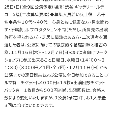
25日(日)(全９回公演予定）場所：渋谷 ギャラリー・ルデ
コ 5階【二次募集要項】◆募集人員若い兵士役 若干
名◆条件１０代〜４０代 心身ともに健康な方・男女問わ
ず・所属劇団、プロダクション不問（ただし、所属先の出演
許可を得られる方）・芝居に情熱のある方・二次選考を通
過した者は、公演に向けての徹底的な基礎訓練と稽古の
為、１１月１６日(水)〜１２月７日(日)の出演者向けワーク
ショップに参加出来ること日曜日、水曜日（１４：００〜２
１：３０）（３０００円／１回・全７回）・１２月１１日（日）から
公演までの連日稽古および公演に全日参加できること・ノ
ルマ有 チケット代４０００円×１５枚×出演回数チケット
バック有 １枚目から５００円※尚、出演回数は、合格人
数により変動いたしますが、９公演（予定）中、お１人最低
３回はご出演いただきます。