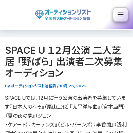
内
容
を
ス
キ
SPACE U １２月公演 二人芝
ッ
プ
居 「野ばら」 出演者二次募集
オーディション
By
オーディションリスト運営局
/
10月 26, 2022
SPACE Uでは、12月に行う公演の出演者を募集していま
す『日本人のへそ』（栗山民也）『太平洋序曲』（宮本亜門）
『夏の夜の夢』（ジョン
・ケアード）『カーテンズ』（ビル・バーンズ）『李香蘭』（浅利