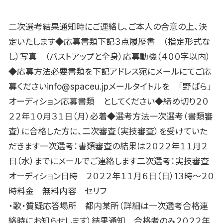
二次選考結果通知時にご連絡し、ご本人の合意の上、決
定いたします◆応募書類下記３点履歴書 （指定形式な
し）写真 （バストアップと全身）応募動機（４００字以内）
◆応募方法必要書類を下記アドレス宛にメールにてご応
募くださいinfo@spaceu.jpメールタイトルを 「野ばら」
オーディション応募書類 としてください◆締め切り２０
２２年１０月３１日（月）必着◆選考方法一次選考（書類審
査）に合格した方に、二次審査（実技審査）を受けていた
だきます一次選考：書類審査の結果は２０２２年１１月２
日（水）までにメールでご連絡します二次選考：実技審査
オーディション日時 ２０２２年１１月６日（日）1３時〜２０
時料金 無料内容 セリフ
・歌・質疑応答場所 都内某所（詳細は一次選考合格連
絡時にお知らせします）結果通知 合格者のみ２０２２年