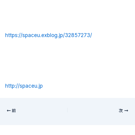
https://spaceu.exblog.jp/32857273/
http://spaceu.jp
前
次