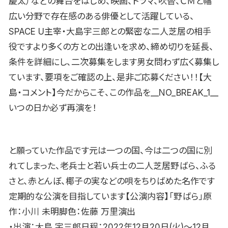
慶太）などの舞台をはじめ、映画、ドラマ、吹替、ＣＭと幅
広い分野で存在感のある俳優として活躍している、
SPACE U主宰・大島宇三郎との緊密な二人芝居の相手
役ですより多くの方との出逢いを求め、締め切りを延長、
条件を詳細にし、二次募集をします男女問わず広く募集し
ています、要項をご確認の上、是非ご応募ください！！【大
島・コメント】今だからこそ、この作品を__NO_BREAK_1__
いつの日か必ず再演を！
と願っていた作品です元は一つの国、今は二つの国に別
れてしまった、老兵士と若い兵士の二人芝居野ばら、ふる
さと、赤とんぼ、椰子の実などの唄をちりばめた名作です
定期的な公演を目指しています【公演内容】「野ばら」原
作：小川 未明脚色：佐藤 万里演出
・出演：大島 宇三郎日程：2022年12月20日(火)〜12月