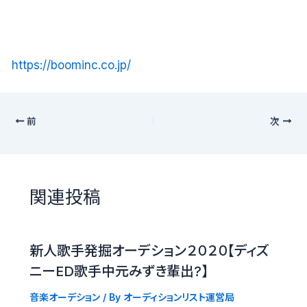
https://boominc.co.jp/
前
次
関連投稿
新人歌手発掘オーデション２０２０【ディズ
ニーED歌手中元みずき輩出?】
音楽オーデション
/ By
オーディションリスト運営局