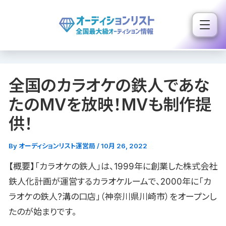
内
容
を
ス
キ
全国のカラオケの鉄人であな
ッ
プ
たのMVを放映！MVも制作提
供！
By
オーディションリスト運営局
/
10月 26, 2022
【概要】「カラオケの鉄人」は、1999年に創業した株式会社
鉄人化計画が運営するカラオケルームで、2000年に「カ
ラオケの鉄人?溝の口店」（神奈川県川崎市）をオープンし
たのが始まりです。