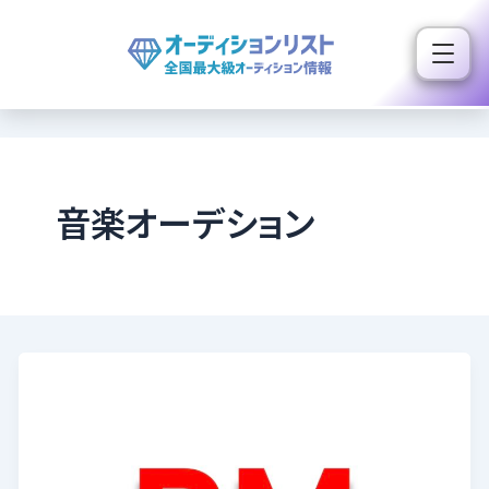
内
容
を
ス
キ
ッ
プ
音楽オーデション