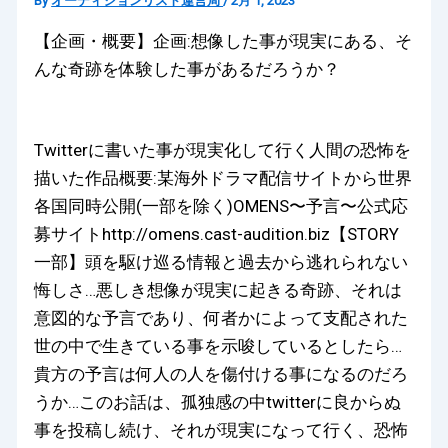
By
オーディションリスト運営局
/
2月 1, 2023
【企画・概要】企画:想像した事が現実にある、そ
んな奇跡を体験した事があるだろうか？
Twitterに書いた事が現実化して行く人間の恐怖を
描いた作品概要:某海外ドラマ配信サイトから世界
各国同時公開(一部を除く)OMENS〜予言〜公式応
募サイトhttp://omens.cast-audition.biz【STORY
一部】頭を駆け巡る情報と過去から逃れられない
悔しさ…悪しき想像が現実に起きる奇跡、それは
意図的な予言であり、何者かによって支配された
世の中で生きている事を示唆しているとしたら…
貴方の予言は何人の人を傷付ける事になるのだろ
うか…このお話は、孤独感の中twitterに良からぬ
事を投稿し続け、それが現実になって行く、恐怖