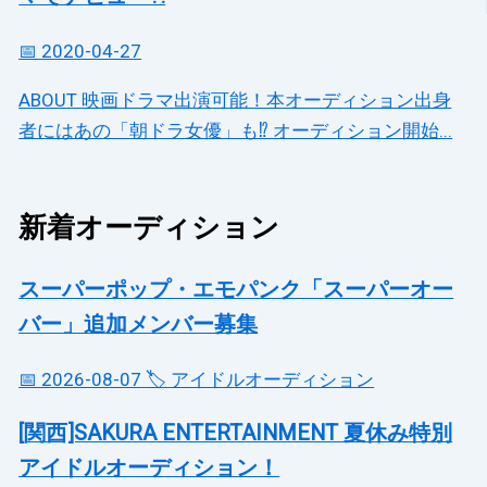
📅 2020-04-27
ABOUT 映画ドラマ出演可能！本オーディション出身
者にはあの「朝ドラ女優」も⁉ オーディション開始...
新着オーディション
スーパーポップ・エモパンク「スーパーオー
バー」追加メンバー募集
📅 2026-08-07
🏷️ アイドルオーディション
[関西]SAKURA ENTERTAINMENT 夏休み特別
アイドルオーディション！