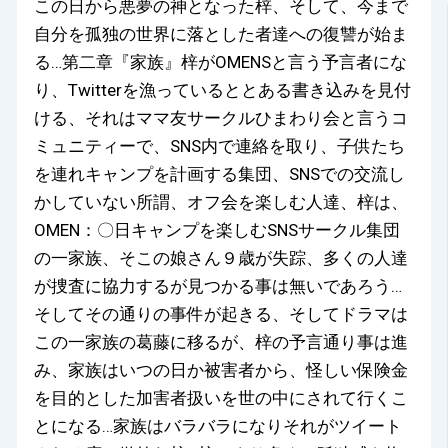
この日から悪夢の神となった梓、そして、今まで
自分を孤独の世界に落とした者達への復讐が始ま
る…第二章『家族』梓がOMENSと言う予言者にな
り、Twitterを漁っているととある書き込みを見付
ける、それはママ友サークルひまわり会と言うコ
ミュニティーで、SNS内で連絡を取り、子供たち
を連れキャンプを計画する集団、SNSでの交流し
かしていない所謂、オフ会を楽しむ人達、梓は、
OMEN：〇日キャンプを楽しむSNSサークル集団
の一家族、そこの娘さん９歳が失踪、多くの人達
が捜査に協力するが見つかる事は無いであろう…
そしてその通りの事件が起きる、そしてドラマは
この一家族の葛藤に移るが、梓の予言通り事は進
み、家族はいつの日か被害者から、怪しい保険金
を目的とした加害者扱いを世の中にされて行くこ
とになる…家族はバラバラになりそれがツイート