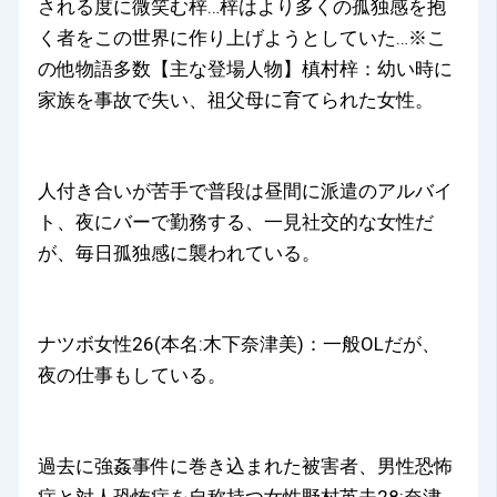
される度に微笑む梓…梓はより多くの孤独感を抱
く者をこの世界に作り上げようとしていた…※こ
の他物語多数【主な登場人物】槙村梓：幼い時に
家族を事故で失い、祖父母に育てられた女性。
人付き合いが苦手で普段は昼間に派遣のアルバイ
ト、夜にバーで勤務する、一見社交的な女性だ
が、毎日孤独感に襲われている。
ナツボ女性26(本名:木下奈津美)：一般OLだが、
夜の仕事もしている。
過去に強姦事件に巻き込まれた被害者、男性恐怖
症と対人恐怖症を自称持つ女性野村英夫28:奈津