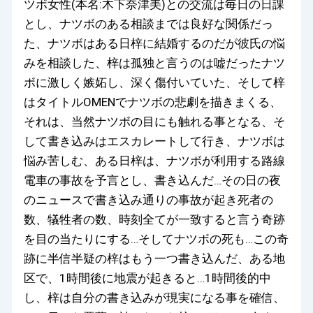
ツボ女性(本名:木下奈津美)との交流は毎日の日課
とし、ナツボのある相談までは良好な関係だっ
た、ナツボはある日梓に結婚するのだが彼氏の悩
みを相談した、梓は孤独と言うのは嘘だったナツ
ボに激しく嫉妬し、深く傷付いていた、そして梓
はタイトルOMENでナツボの悲劇を描きまくる、
それは、当然ナツボの目にも触れる事となる、そ
して書き込みはエスカレートして行き、ナツボは
悩み苦しむ、ある日梓は、ナツボが利用する路線
電車の事故を予言とし、書き込んだ…その日の夜
のニュースで書き込み通りの事故が起き死者の
数、犠牲者の数、時刻全てが一致すると言う奇跡
を目の当たりにする…そしてナツボの死も…この奇
跡に半信半疑の梓はもう一つ書き込んだ、ある地
区で、1時間後に地震が起きると…1時間後的中
し、梓は自分の書き込みが現実になる事を確信、