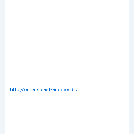
http://omens.cast-audition.biz