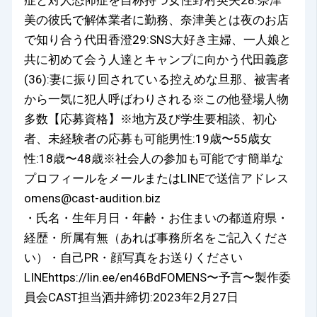
美の彼氏で解体業者に勤務、奈津美とは夜のお店
で知り合う代田香澄29:SNS大好き主婦、一人娘と
共に初めて会う人達とキャンプに向かう代田義彦
(36):妻に振り回されている控えめな旦那、被害者
から一気に犯人呼ばわりされる※この他登場人物
多数【応募資格】※地方及び学生要相談、初心
者、未経験者の応募も可能男性:19歳〜55歳女
性:18歳〜48歳※社会人の参加も可能です簡単な
プロフィールをメールまたはLINEで送信アドレス
omens@cast-audition.biz
・氏名・生年月日・年齢・お住まいの都道府県・
経歴・所属有無（あれば事務所名をご記入くださ
い）・自己PR・顔写真をお送りください
LINEhttps://lin.ee/en46BdFOMENS〜予言〜製作委
員会CAST担当酒井締切:2023年2月27日