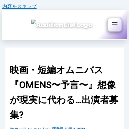
内容をスキップ
映画・短編オムニバス
『OMENS〜予言〜』想像
が現実に代わる…出演者募
集?