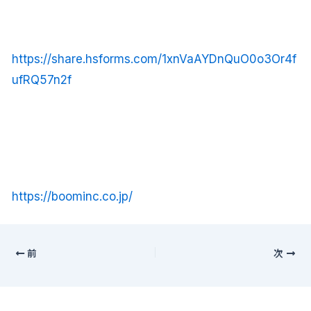
https://share.hsforms.com/1xnVaAYDnQuO0o3Or4f
ufRQ57n2f
https://boominc.co.jp/
前
次