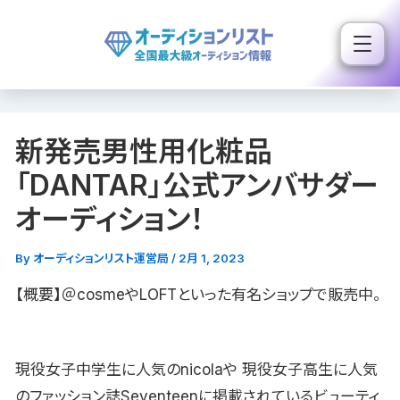
内
容
を
ス
キ
新発売男性用化粧品
ッ
プ
「DANTAR」公式アンバサダー
オーディション！
By
オーディションリスト運営局
/
2月 1, 2023
【概要】＠cosmeやLOFTといった有名ショップで販売中。
現役女子中学生に人気のnicolaや 現役女子高生に人気
のファッション誌Seventeenに掲載されているビューティ