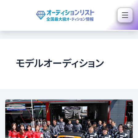
内
容
を
ス
キ
ッ
プ
モデルオーディション