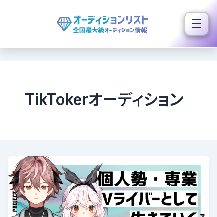
内
容
を
ス
キ
ッ
プ
TikTokerオーディション