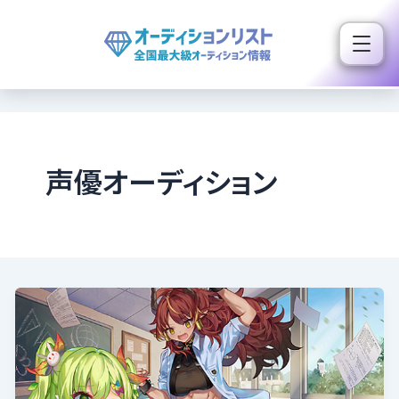
内
容
を
ス
キ
ッ
プ
声優オーディション