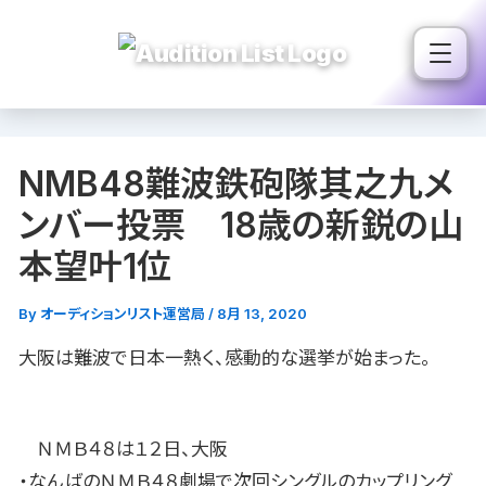
内
容
を
ス
キ
NMB48難波鉄砲隊其之九メ
ッ
プ
ンバー投票 18歳の新鋭の山
本望叶1位
By
オーディションリスト運営局
/
8月 13, 2020
大阪は難波で日本一熱く、感動的な選挙が始まった。
ＮＭＢ４８は１２日、大阪
・なんばのＮＭＢ４８劇場で次回シングルのカップリング