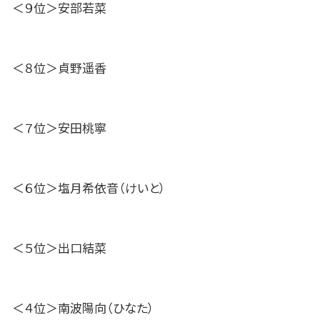
＜９位＞安部若菜
＜８位＞貞野遥香
＜７位＞安田桃寧
＜６位＞塩月希依音（けいと）
＜５位＞出口結菜
＜４位＞南波陽向（ひなた）