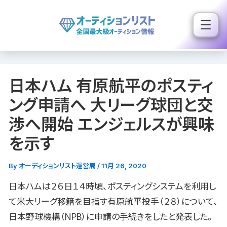
内
容
を
ス
キ
日本ハム 有原航平のポスティ
ッ
プ
ング申請へ 大リーグ球団と交
渉へ開始 エンジェルスが興味
を示す
By
オーディションリスト運営局
/
11月 26, 2020
日本ハムは２６日１４時頃、ポスティングシステムを利用し
て米大リーグ移籍を目指す有原航平投手（２８）について、
日本野球機構（NPB）に申請の手続きをしたと発表した。