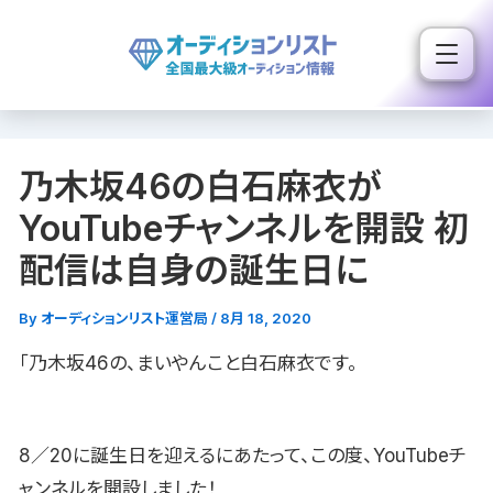
内
容
を
ス
キ
乃木坂46の白石麻衣が
ッ
プ
YouTubeチャンネルを開設 初
配信は自身の誕生日に
By
オーディションリスト運営局
/
8月 18, 2020
「乃木坂46の、まいやんこと白石麻衣です。
8／20に誕生日を迎えるにあたって、この度、YouTubeチ
ャンネルを開設しました！