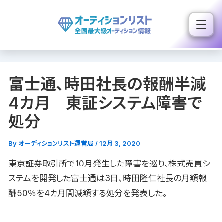
内
容
を
ス
キ
富士通、時田社長の報酬半減
ッ
プ
4カ月 東証システム障害で
処分
By
オーディションリスト運営局
/
12月 3, 2020
東京証券取引所で10月発生した障害を巡り、株式売買シ
ステムを開発した富士通は3日、時田隆仁社長の月額報
酬50％を4カ月間減額する処分を発表した。