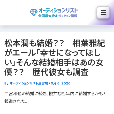
内
容
を
ス
キ
松本潤も結婚？？ 相葉雅紀
ッ
プ
がエール「幸せになってほし
い」そんな結婚相手はあの女
優？？ 歴代彼女も調査
By
オーディションリスト運営局
/
9月 6, 2020
二宮和也の結婚に続き、櫻井翔も年内に結婚するかもと
報道された。