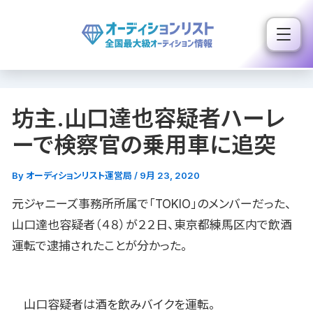
内
容
を
ス
キ
坊主.山口達也容疑者ハーレ
ッ
プ
ーで検察官の乗用車に追突
By
オーディションリスト運営局
/
9月 23, 2020
元ジャニーズ事務所所属で「TOKIO」のメンバーだった、
山口達也容疑者（４８）が２２日、東京都練馬区内で飲酒
運転で逮捕されたことが分かった。
山口容疑者は酒を飲みバイクを運転。