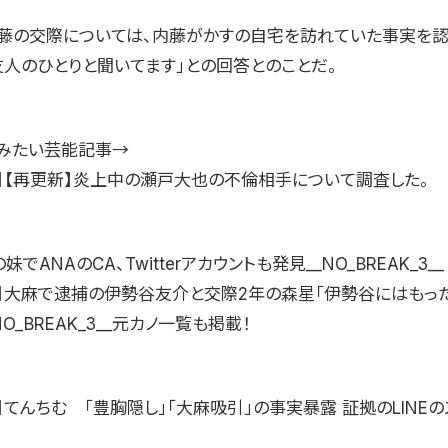
藤の交際については、内藤がかすの自宅を訪れていた事実を認
友人のひとりと聞いてます」との回答とのことだ。
みたい芸能記事→
り】【再更新】炎上中の瀬戸大也の不倫相手について調査した。
でANAのCA、Twitterアカウントも発見__NO_BREAK_3__
り】大麻で逮捕の伊勢谷友介と交際2年の森星「伊勢谷にはもった
O_BREAK_3__元カノ一覧も掲載！
】てんちむ 「豊胸隠し」「大麻吸引」の事実暴露 証拠のLINE