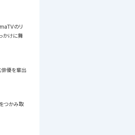
emaTVのリ
っかけに舞
気俳優を輩出
をつかみ取