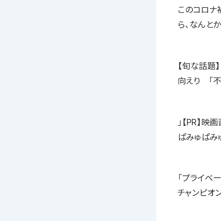
このコロナ
ら、なんと
【旬な話題
向えり 「
」【PR】映
ぱみゅぱみ
「プライベ
チャンピオ