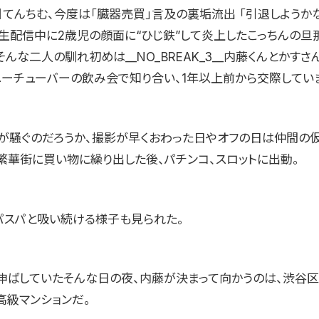
】てんちむ、今度は「臓器売買」言及の裏垢流出 「引退しようかな
ち生配信中に2歳児の顔面に“ひじ鉄”して炎上したこっちんの旦
んな二人の馴れ初めは__NO_BREAK_3__内藤くんとかすさ
ユーチューバーの飲み会で知り合い、1年以上前から交際してい
が騒ぐのだろうか、撮影が早くおわった日やオフの日は仲間の
繁華街に買い物に繰り出した後、パチンコ、スロットに出動。
パスパと吸い続ける様子も見られた。
ばしていたそんな日の夜、内藤が決まって向かうのは、渋谷区
高級マンションだ。