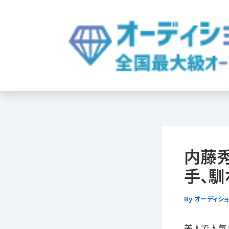
内
容
を
ス
キ
ッ
プ
内藤秀
手、馴
By
オーディシ
美人で人気な