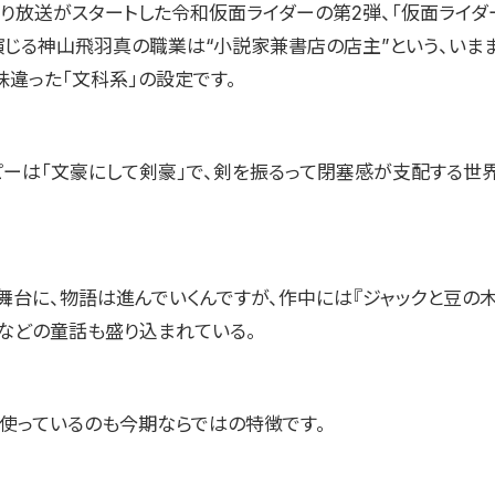
り放送がスタートした令和仮面ライダーの第2弾、「仮面ライダ
演じる神山飛羽真の職業は“小説家兼書店の店主”という、いま
味違った「文科系」の設定です。
ピーは「文豪にして剣豪」で、剣を振るって閉塞感が支配する世
舞台に、物語は進んでいくんですが、作中には『ジャックと豆の木
』などの童話も盛り込まれている。
に使っているのも今期ならではの特徴です。