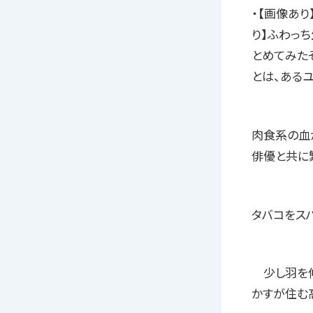
・【画像あり
り】ふわっ
とめてみたそ
とは、ある
肉食系の血
俳優と共に
タバコをス
少し羽を伸
かすが住む