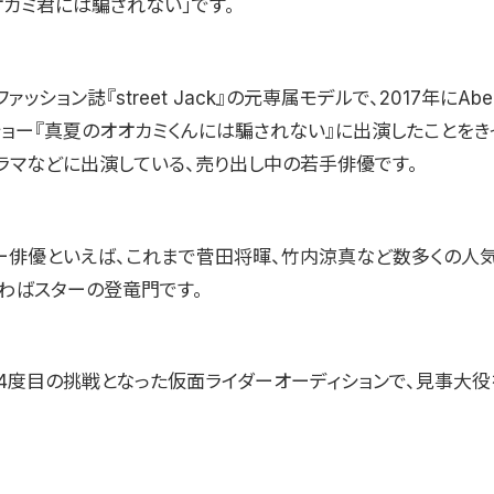
オカミ君には騙されない」です。
ッション誌『street Jack』の元専属モデルで、2017年にAb
ショー『真夏のオオカミくんには騙されない』に出演したことをき
ドラマなどに出演している、売り出し中の若手俳優です。
ー俳優といえば、これまで菅田将暉、竹内涼真など数多くの人
いわばスターの登竜門です。
4度目の挑戦となった仮面ライダーオーディションで、見事大役