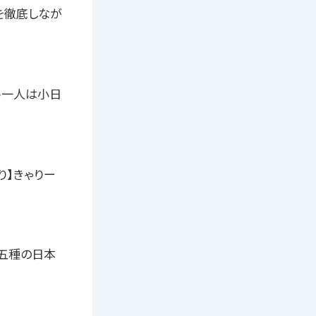
を徹底しなが
う一人は小日
り】きゃりー
代五種の日本