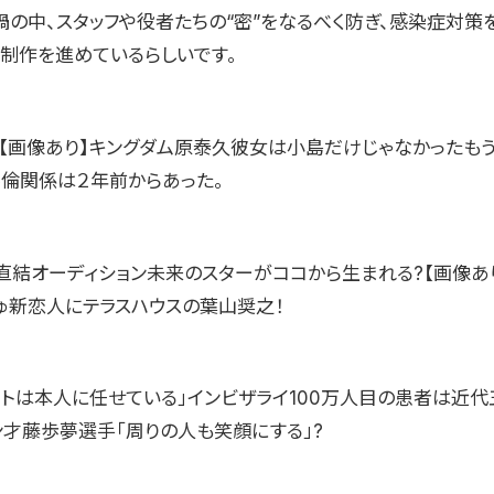
禍の中、スタッフや役者たちの“密”をなるべく防ぎ、感染症対策
か制作を進めているらしいです。
】【画像あり】キングダム原泰久彼女は小島だけじゃなかったも
不倫関係は２年前からあった。
画直結オーディション未来のスターがココから生まれる?【画像あ
ゅ新恋人にテラスハウスの葉山奨之！
ートは本人に任せている」インビザライ100万人目の患者は近
ン才藤歩夢選手「周りの人も笑顔にする」?