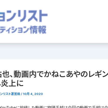
祐也、動画内でかねこあやのレギ
し炎上に
ョンリスト運営局
/
10月 4, 2020
YouTubeに投稿した動画に物議手越は今回の動画で手越は