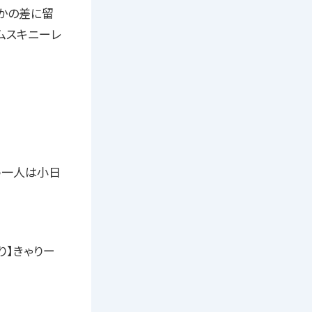
かの差に留
ムスキニーレ
う一人は小日
り】きゃりー