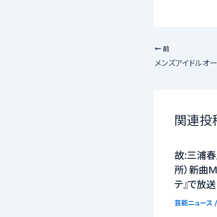
前
メンズアイドルオー
関連投
故:三浦春
所）新曲MV（
テ』で放送
芸能ニュース
/