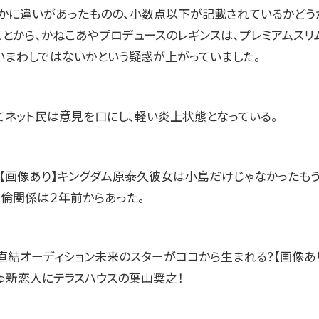
かに違いがあったものの、小数点以下が記載されているかどう
ことから、かねこあやプロデュースのレギンスは、プレミアムスリ
いまわしではないかという疑惑が上がっていました。
てネット民は意見を口にし、軽い炎上状態となっている。
】【画像あり】キングダム原泰久彼女は小島だけじゃなかったも
不倫関係は２年前からあった。
画直結オーディション未来のスターがココから生まれる?【画像あ
ゅ新恋人にテラスハウスの葉山奨之！