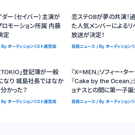
イダー（セイバー）主演が
恋ステOBが夢の共演！
プロモーション所属 内藤
た人気メンバーによるリ
決定
放送が決定！
 By
オーディションリスト運営局
芸能ニュース
/ By
オーディション
TOKIO」登記簿が一般
『X=MEN』ソフィー・タ
になり 城島社長ではなか
『Cake by the Ocea
が分かった？
ョナスとの間に第一子誕
 By
オーディションリスト運営局
芸能ニュース
/ By
オーディション