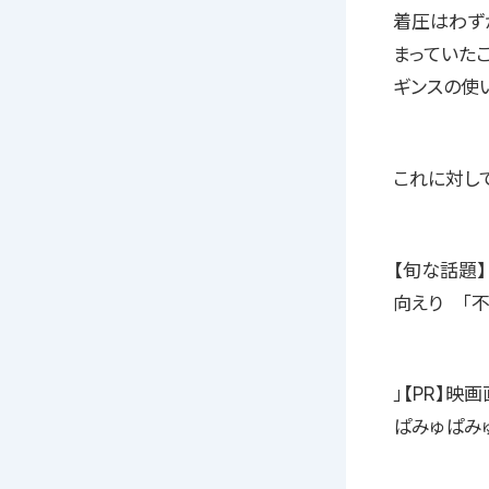
着圧はわず
まっていた
ギンスの使
これに対し
【旬な話題
向えり 「
」【PR】映
ぱみゅぱみ