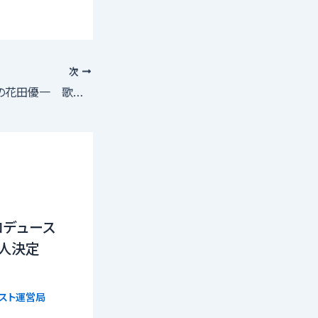
次
貴乃花親方の息子の花田優一 歌手デビュー「血迷いすぎ」
ロデュース
16人決定
リスト運営局