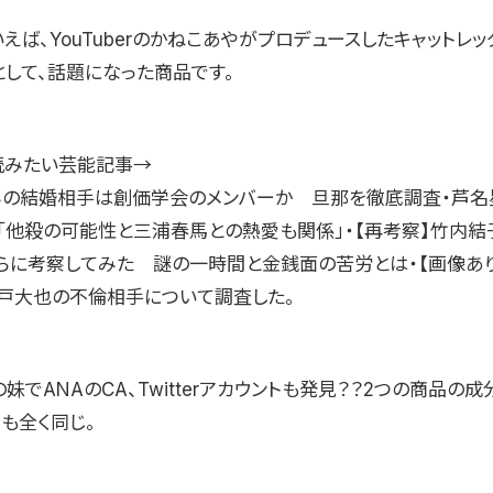
えば、YouTuberのかねこあやがプロデュースしたキャットレ
として、話題になった商品です。
読みたい芸能記事→
みの結婚相手は創価学会のメンバーか 旦那を徹底調査・芦名
「他殺の可能性と三浦春馬との熱愛も関係」・【再考察】竹内結
らに考察してみた 謎の一時間と金銭面の苦労とは・【画像あり
戸大也の不倫相手について調査した。
妹でANAのCA、Twitterアカウントも発見？？2つの商品の成
も全く同じ。