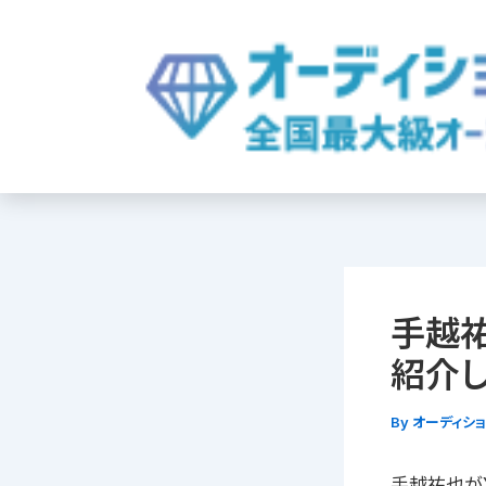
内
容
を
ス
キ
ッ
プ
手越
紹介
By
オーディシ
手越祐也が