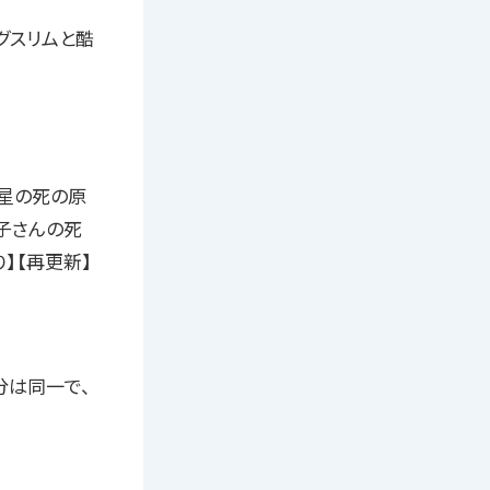
ッグスリムと酷
星の死の原
子さんの死
】【再更新】
分は同一で、