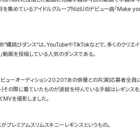
を集めているアイドルグループNiziUのデビュー曲「Make you 
“縄跳びダンス”は、YouTubeやTikTokなどで、多くのクリエ
た」動画を投稿している人気のダンスである。
画デビューオーディション２０２０?あの俳優との共演(応募者全員
ト)その際に着ていたものが波紋を呼んでいる手越はレギンスを
てMVを撮影しました。
スがプレミアムスリムスキニーレギンスというもの。