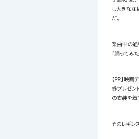
し大きな注目
だ。
楽曲中の通称
「踊ってみ
【PR】映
券プレゼン
の衣装を着
そのレギン