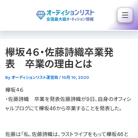
内
容
を
ス
キ
欅坂４６・佐藤詩織卒業発
ッ
プ
表 卒業の理由とは
By
オーディションリスト運営局
/
10月 10, 2020
欅坂４６
・佐藤詩織 卒業を発表佐藤詩織が9日、自身のオフィシ
ャルブログにて欅坂46から卒業することを発表した。
佐藤は「私、佐藤詩織は、ラストライブをもって欅坂46と