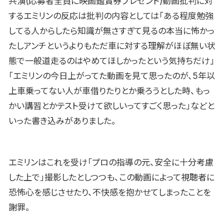
共演(応募者全員に映画鑑賞券プレゼント)動画批判に対
するエミリンの反応は批判の内容としては「ある程度勉強
してる人からしたら知識が無さすぎて見るの本当に怖かっ
たしアンチというよりもただ車に対する理解がほぼ無い状
態で一般道走るのはやめてほしかったという気持ちだけ」
「エミリンの今日上がってた動画を見て思ったのが、5年以
上車乗ってない人が車借りたりとか乗ろうとした時、もっ
かい講習とかテスト受けて欲しいってすごく思った」などと
いった書き込みがありました。
エミリンはこれを受け「プロの指導の元、安全に十分考慮
した上で」撮影したとしつつも、この動画によって視聴者に
恐怖心を感じさせたり、不快感を抱かせてしまったことを
謝罪。