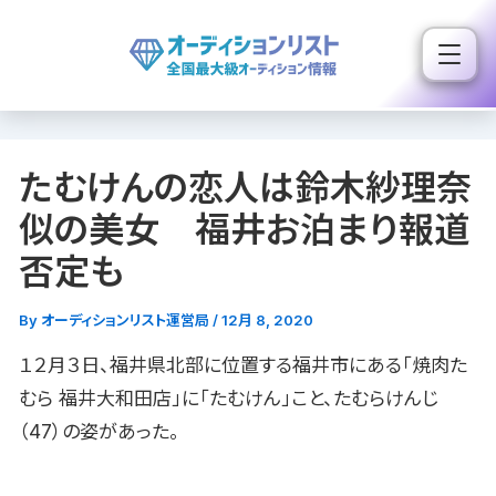
内
容
を
ス
キ
たむけんの恋人は鈴木紗理奈
ッ
プ
似の美女 福井お泊まり報道
否定も
By
オーディションリスト運営局
/
12月 8, 2020
１２月３日、福井県北部に位置する福井市にある「焼肉た
むら 福井大和田店」に「たむけん」こと、たむらけんじ
（47）の姿があった。