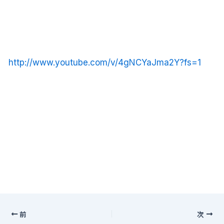
http://www.youtube.com/v/4gNCYaJma2Y?fs=1
前
次