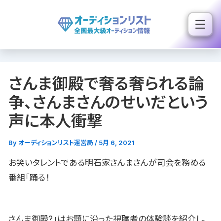
内
容
を
ス
キ
さんま御殿で奢る奢られる論
ッ
プ
争、さんまさんのせいだという
声に本人衝撃
By
オーディションリスト運営局
/
5月 6, 2021
お笑いタレントである明石家さんまさんが司会を務める
番組「踊る！
さんま御殿?」はお題に沿った視聴者の体験談を紹介し、