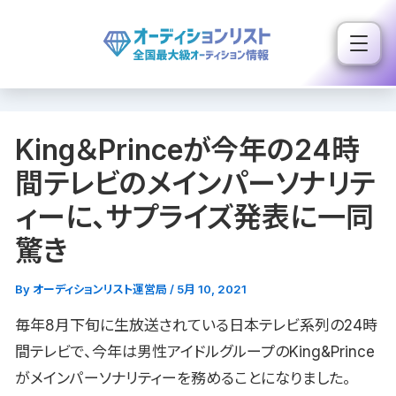
内
容
を
ス
キ
King＆Princeが今年の24時
ッ
プ
間テレビのメインパーソナリテ
ィーに、サプライズ発表に一同
驚き
By
オーディションリスト運営局
/
5月 10, 2021
毎年8月下旬に生放送されている日本テレビ系列の24時
間テレビで、今年は男性アイドルグループのKing&Prince
がメインパーソナリティーを務めることになりました。