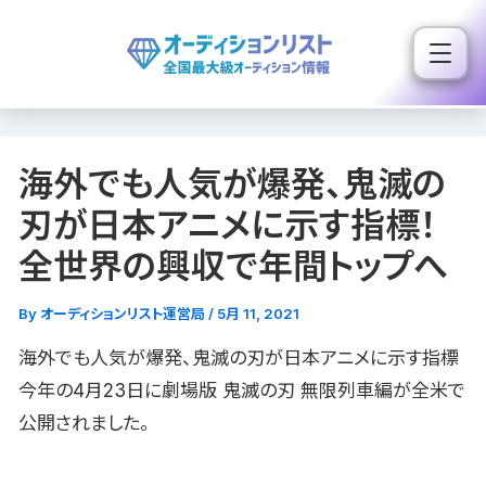
内
容
を
ス
キ
海外でも人気が爆発、鬼滅の
ッ
プ
刃が日本アニメに示す指標！
全世界の興収で年間トップへ
By
オーディションリスト運営局
/
5月 11, 2021
海外でも人気が爆発、鬼滅の刃が日本アニメに示す指標
今年の4月23日に劇場版 鬼滅の刃 無限列車編が全米で
公開されました。