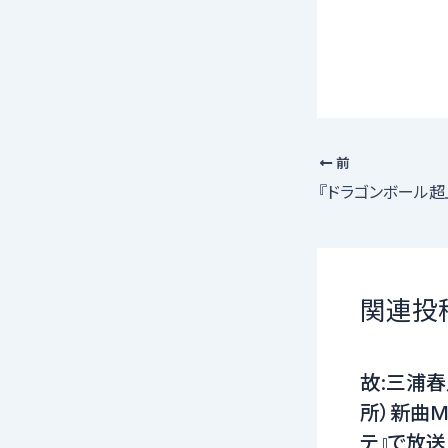
前
『ドラゴンボール
関連投
故:三浦春
所）新曲MV（
テ』で放送