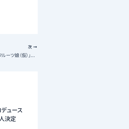
次
新規アイドル「船橋フルーツ娘（仮）」メンバー募集
ロデュース
16人決定