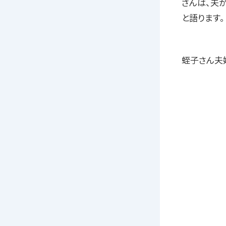
さんは、夫
と語ります。
蛭子さん夫