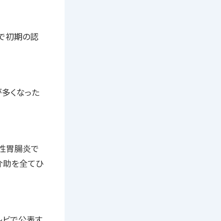
』で初期の認
が多くなった
性胃腸炎で
介助を全てひ
レビで公表す