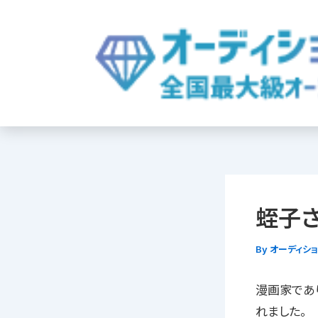
内
容
を
ス
キ
ッ
プ
蛭子
By
オーディシ
漫画家であ
れました。