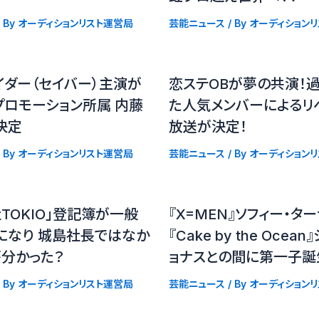
 By
オーディションリスト運営局
芸能ニュース
/ By
オーディション
イダー（セイバー）主演が
恋ステOBが夢の共演！
プロモーション所属 内藤
た人気メンバーによるリ
決定
放送が決定！
 By
オーディションリスト運営局
芸能ニュース
/ By
オーディション
TOKIO」登記簿が一般
『X=MEN』ソフィー・タ
になり 城島社長ではなか
『Cake by the Ocea
が分かった？
ョナスとの間に第一子誕
 By
オーディションリスト運営局
芸能ニュース
/ By
オーディション