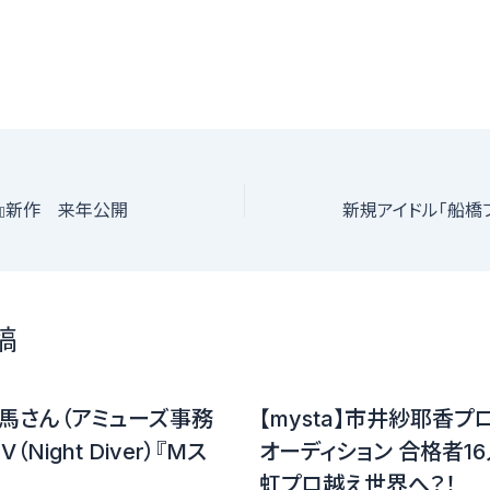
超』新作 来年公開
稿
馬さん（アミューズ事務
【mysta】市井紗耶香プ
Night Diver）『Mス
オーディション 合格者
虹プロ越え世界へ？！