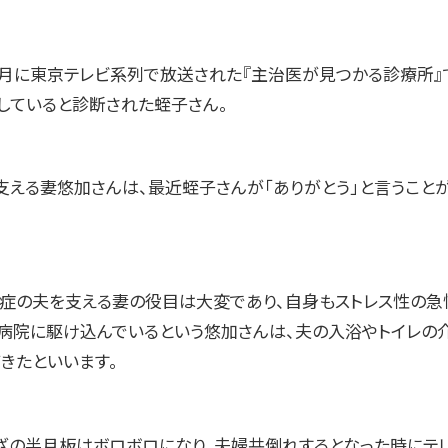
の7月に東京テレビ系列で放送された『主治医が見つかる診療所
していると診断された蛭子さん。
支える妻悠加さんは、最近蛭子さんが「ありがとう」と言うこと
知症の夫を支える妻の役目は大変であり、自身もストレス性の急
病院に駆け込んでいるという悠加さんは、夫の入浴やトイレの
きたといいます。
ざの半月板はボロボロになり、夫婦共倒れするとなった時にテ