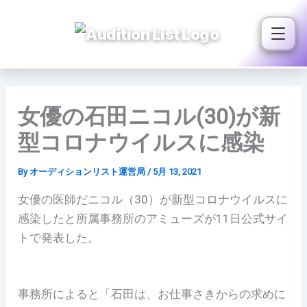
内
容
を
ス
キ
ッ
女優の石田ニコル(30)が新
プ
型コロナウイルスに感染
By
オーディションリスト運営局
/
5月 13, 2021
女優の医師だニコル（30）が新型コロナウイルスに
感染したと所属事務所のアミューズが11日公式サイ
トで発表した。
事務所によると「石田は、お仕事さきからの求めに