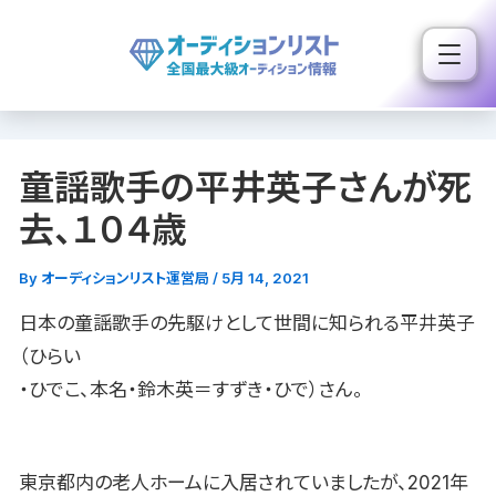
内
容
を
ス
キ
童謡歌手の平井英子さんが死
ッ
プ
去、１０４歳
By
オーディションリスト運営局
/
5月 14, 2021
日本の童謡歌手の先駆けとして世間に知られる平井英子
（ひらい
・ひでこ、本名・鈴木英＝すずき・ひで）さん。
東京都内の老人ホームに入居されていましたが、2021年