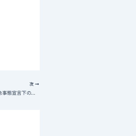
次
鷲見玲奈アナ 緊急事態宣言下の深夜ほろ酔いデート