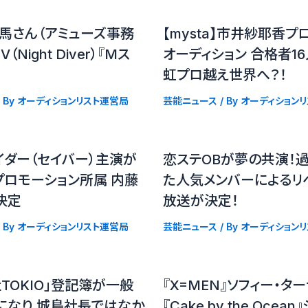
馬さん（アミューズ事務
【mysta】市井紗耶香プ
Night Diver）『Mス
オーディション 合格者
虹プロ越え世界へ？！
 By
オーディションリスト運営局
芸能ニュース
/ By
オーディション
イダー（セイバー）主演が
恋ステOBが夢の共演！
プロモーション所属 内藤
た人気メンバーによるリ
決定
放送が決定！
 By
オーディションリスト運営局
芸能ニュース
/ By
オーディション
TOKIO」登記簿が一般
『X=MEN』ソフィー・タ
になり 城島社長ではなか
『Cake by the Ocea