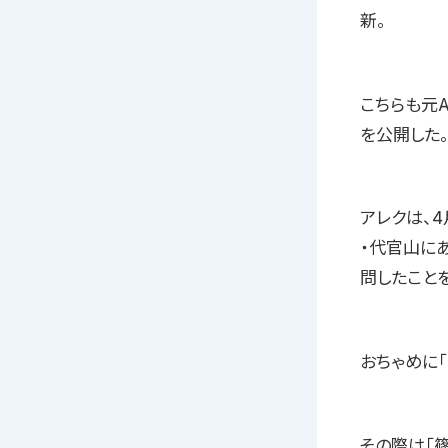
新。
こちらも元
を公開した
アレクは、
・代官山にあ
問したこと
おちゃめに
その際は「