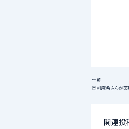
前
関連投