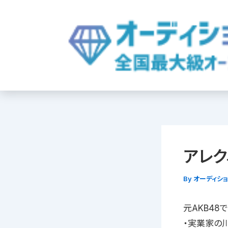
内
容
を
ス
キ
ッ
プ
アレク
By
オーディシ
元AKB48
・実業家の