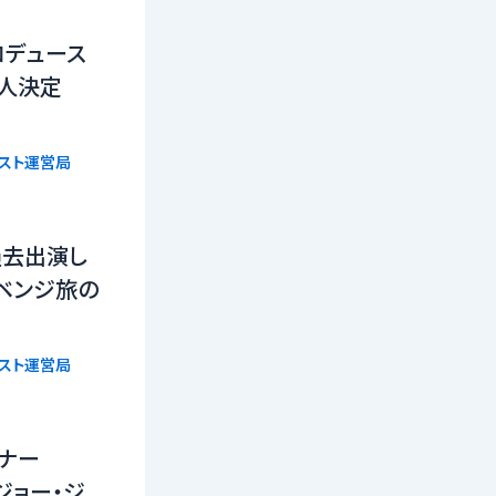
ロデュース
16人決定
リスト運営局
過去出演し
ベンジ旅の
リスト運営局
ーナー
n』ジョー・ジ