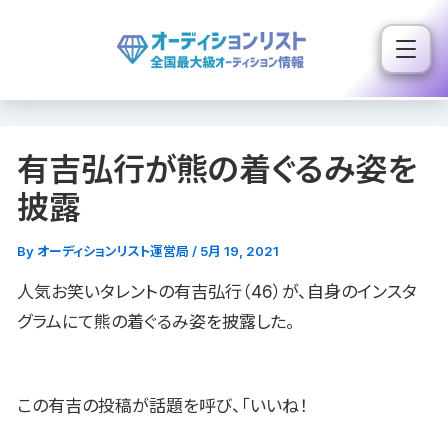
内
容
を
ス
キ
有吉弘行が熊の着ぐるみ姿を
ッ
プ
披露
By
オーディションリスト運営局
/
5月 19, 2021
人気お笑いタレントの有吉弘行（46）が、自身のインスタ
グラムにて熊の着ぐるみ姿を披露した。
この有吉の投稿が話題を呼び、「いいね！