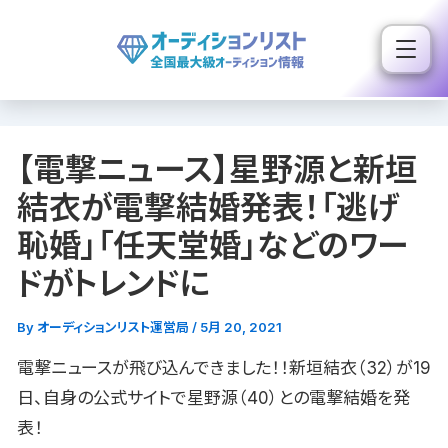
内
容
を
ス
キ
【電撃ニュース】星野源と新垣
ッ
プ
結衣が電撃結婚発表！「逃げ
恥婚」「任天堂婚」などのワー
ドがトレンドに
By
オーディションリスト運営局
/
5月 20, 2021
電撃ニュースが飛び込んできました！！新垣結衣（32）が19
日、自身の公式サイトで星野源（40）との電撃結婚を発
表！