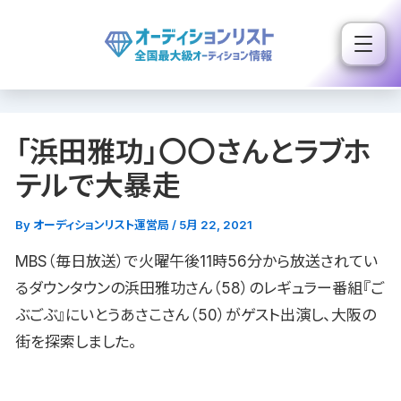
内
容
を
ス
キ
「浜田雅功」〇〇さんとラブホ
ッ
プ
テルで大暴走
By
オーディションリスト運営局
/
5月 22, 2021
MBS（毎日放送）で火曜午後11時56分から放送されてい
るダウンタウンの浜田雅功さん（58）のレギュラー番組『ご
ぶごぶ』にいとうあさこさん（50）がゲスト出演し、大阪の
街を探索しました。