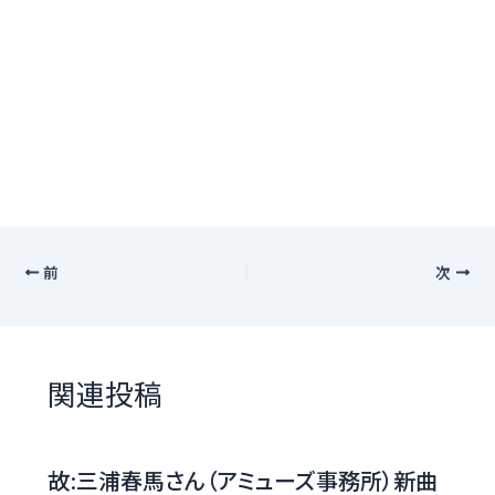
前
次
関連投稿
故:三浦春馬さん（アミューズ事務所）新曲