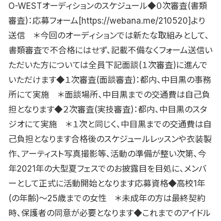
O-WESTオーディションのスケジュール◆０次審査(書類
審査)：応募フォーム[https://webana.me/210520]より
送信 ＊今回のオーディションでは新たな取組みとして、
書類審査で不合格にはせず、記載不備なくフォーム送信い
ただいた方については全員下記面談(１次審査)に進んで
いただけます◆１次審査(面談審査)：都内、中目黒の事務
所にて実施 ＊面談場所、中目黒までの交通費は自己負
担となります◆２次審査(実技審査)：都内、中目黒のスタ
ジオにて実施 ＊１次と同じく、中目黒までの交通費は自
己負担となります合格後のスケジュールレッスンや衣装製
作、アーティスト写真撮影等、活動の準備が整い次第、今
年2021年の大型夏フェスでのお披露目を目処に、メンバ
ーとして正式に活動開始となります応募資格◆高校1年
(の年齢)〜25歳までの女性 ＊未成年の方は最終契約
時、保護者の同意が必要となります◆これまでのアイドル