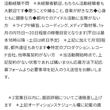
活動経験不問 ＊未経験者歓迎、もちろん活動経験者も
大歓迎です◆歌うことや踊ること、音楽が好きな方◆心身
ともに健康な方◆都内でのアイドル活動に支障がない
方 ＊ライブや練習、レコーディング、メディア取材等、1ヶ
月の内15日〜20日程度の稼働目安となります(平日は基
本18時以降 ・土日は終日予定) ＊上記に加えて月1回程
度、都外遠征もあります◆特定のプロダクション、レコー
ド会社、他専属契約がない方 ＊当活動開始時点で、上
記契約がない状態であれば構いません応募方法下記応
募フォームより必要事項を記入のうえ送信をお願いしま
す。
＊２営業日以内に、面談詳細についてご連絡差し上げ
ます ＊上記オーディションスケジュール欄に記載の通