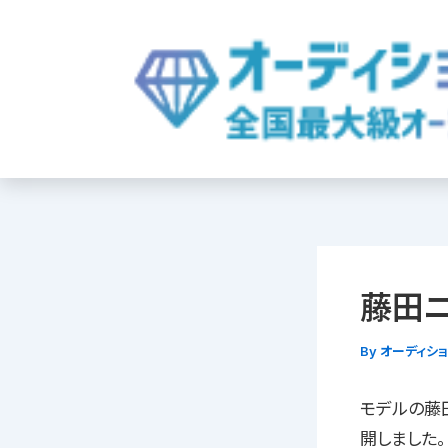
内
容
を
ス
キ
ッ
プ
藤田
By
オーディシ
モデルの藤
開しました。