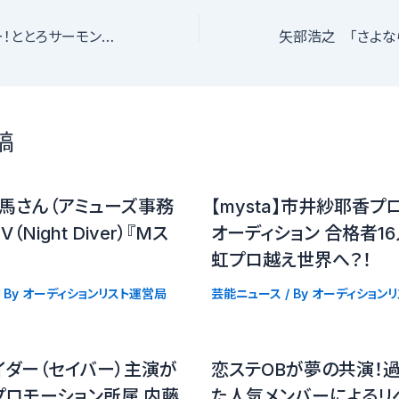
野生爆弾のくっきー！ととろサーモンの久保田かずのぶがコンビの共通点を発見
稿
馬さん（アミューズ事務
【mysta】市井紗耶香プ
Night Diver）『Mス
オーディション 合格者
虹プロ越え世界へ？！
 By
オーディションリスト運営局
芸能ニュース
/ By
オーディション
イダー（セイバー）主演が
恋ステOBが夢の共演！
プロモーション所属 内藤
た人気メンバーによるリ