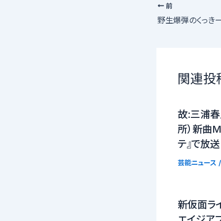
前
関連投
故:三浦春
所）新曲MV（
テ』で放送
芸能ニュース
/
新仮面ラ
エイジア