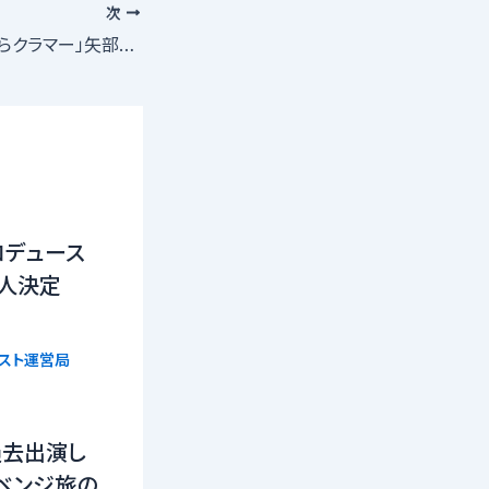
次
矢部浩之 「さよならクラマー」矢部先生役で声優に初挑戦！
ロデュース
16人決定
リスト運営局
過去出演し
ベンジ旅の