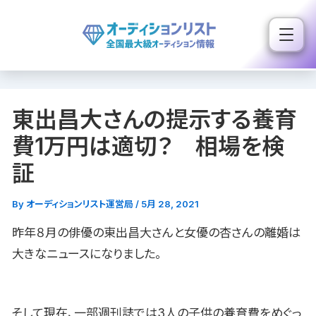
内
容
を
ス
キ
東出昌大さんの提示する養育
ッ
プ
費1万円は適切？ 相場を検
証
By
オーディションリスト運営局
/
5月 28, 2021
昨年８月の俳優の東出昌大さんと女優の杏さんの離婚は
大きなニュースになりました。
そして現在、一部週刊誌では3人の子供の養育費をめぐっ