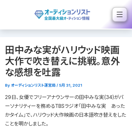
内
容
を
ス
キ
田中みな実がハリウッド映画
ッ
プ
大作で吹き替えに挑戦。意外
な感想を吐露
By
オーディションリスト運営局
/
5月 31, 2021
29日、女優でフリーアナウンサーの田中みな実(34)がパ
ーソナリティーを務めるTBSラジオ「田中みな実 あった
かタイム」で、ハリウッド大作映画の日本語吹き替えをした
ことを明かしました。