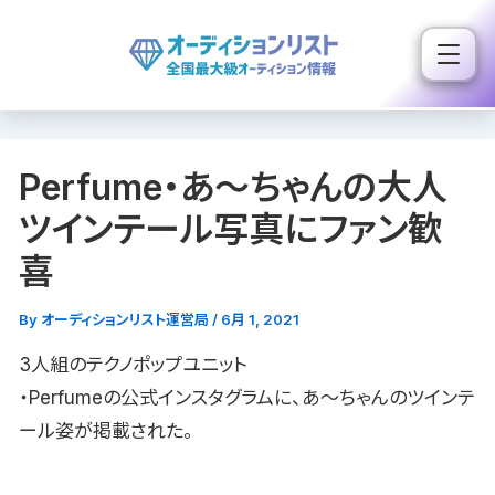
内
容
を
ス
キ
Perfume・あ〜ちゃんの大人
ッ
プ
ツインテール写真にファン歓
喜
By
オーディションリスト運営局
/
6月 1, 2021
3人組のテクノポップユニット
・Perfumeの公式インスタグラムに、あ〜ちゃんのツインテ
ール姿が掲載された。