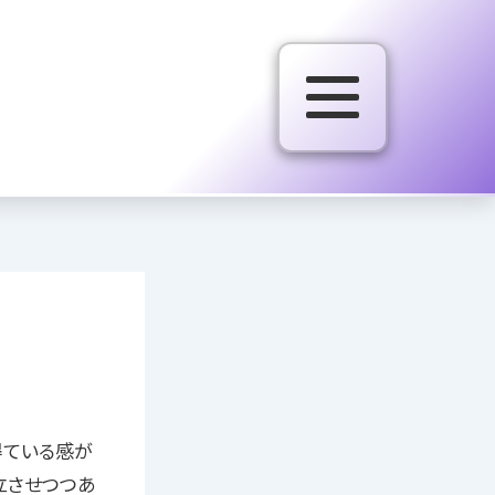
得ている感が
立させつつあ