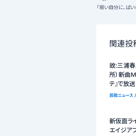
関連投
故:三浦春
所）新曲MV（
テ』で放送
芸能ニュース
/
新仮面ラ
エイジア