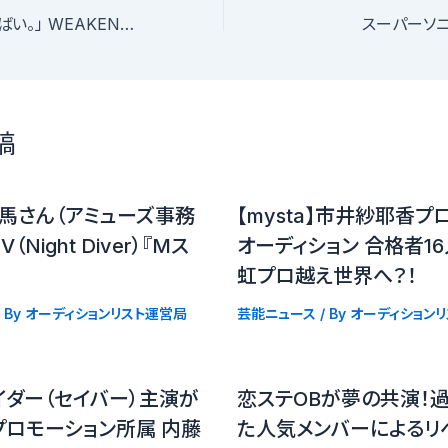
「弱い自分に、ばいばい。」 WEAKEND 追加メンバー募集
スーパーソニ
稿
馬さん（アミューズ事務
【mysta】市井紗耶香プ
Night Diver）『Mス
オーディション 合格者
虹プロ越え世界へ？！
 By
オーディションリスト運営局
芸能ニュース
/ By
オーディション
イダー（セイバー）主演が
恋ステOBが夢の共演！
プロモーション所属 内藤
た人気メンバーによるリ