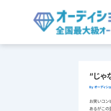
内
容
を
ス
キ
ッ
プ
“じゃ
By
オーディシ
お笑いコン
あるがこの