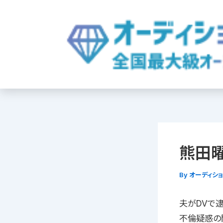
内
容
を
ス
キ
ッ
プ
熊田曜
By
オーディシ
夫がDVで
不倫疑惑の