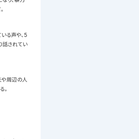
。
いる声や、5
り話されてい
夫や周辺の人
る。