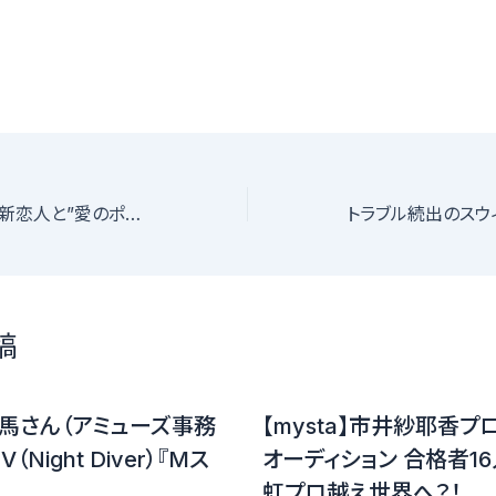
俳優の袴田吉彦が新恋人と”愛のポイント”を貯めています【アパ不倫】
稿
馬さん（アミューズ事務
【mysta】市井紗耶香プ
Night Diver）『Mス
オーディション 合格者
虹プロ越え世界へ？！