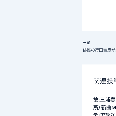
前
関連投
故:三浦春
所）新曲MV（
テ』で放送