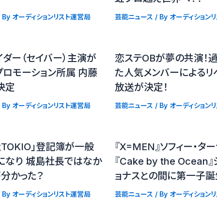
 By
オーディションリスト運営局
芸能ニュース
/ By
オーディション
イダー（セイバー）主演が
恋ステOBが夢の共演！
プロモーション所属 内藤
た人気メンバーによるリ
決定
放送が決定！
 By
オーディションリスト運営局
芸能ニュース
/ By
オーディション
TOKIO」登記簿が一般
『X=MEN』ソフィー・タ
になり 城島社長ではなか
『Cake by the Ocea
が分かった？
ョナスとの間に第一子誕
 By
オーディションリスト運営局
芸能ニュース
/ By
オーディション