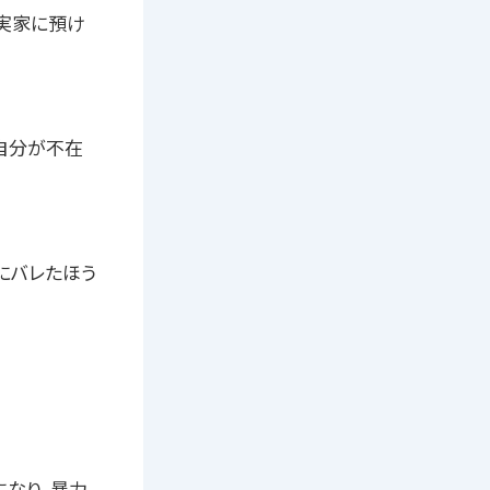
実家に預け
自分が不在
にバレたほう
になり、暴力