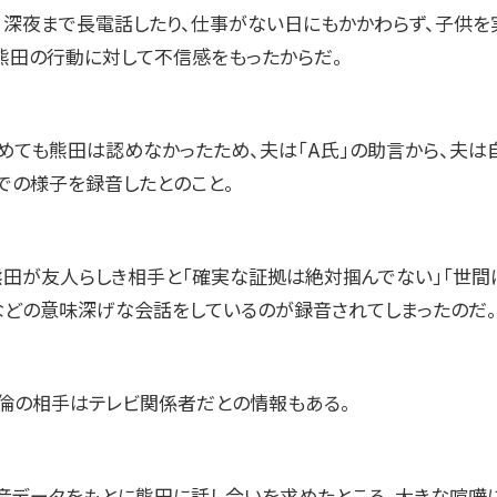
、深夜まで長電話したり、仕事がない日にもかかわらず、子供を
熊田の行動に対して不信感をもったからだ。
めても熊田は認めなかったため、夫は「A氏」の助言から、夫は
での様子を録音したとのこと。
熊田が友人らしき相手と「確実な証拠は絶対掴んでない」「世間
などの意味深げな会話をしているのが録音されてしまったのだ。
倫の相手はテレビ関係者だとの情報もある。
音データをもとに熊田に話し合いを求めたところ、大きな喧嘩