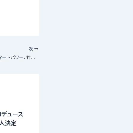
次
トラブル続出のスウィートパワー、竹内愛紗も退所
ロデュース
16人決定