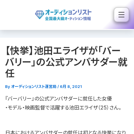
内
容
を
ス
キ
【快挙】池田エライザが「バー
ッ
プ
バリー」の公式アンバサダー就
任
By
オーディションリスト運営局
/
6月 8, 2021
『バーバリー』の公式アンバサダーに就任した女優
・モデル・映画監督で活躍する池田エライザ（25）さん。
日本におけるアンバサダーの就任は初となる快挙になり