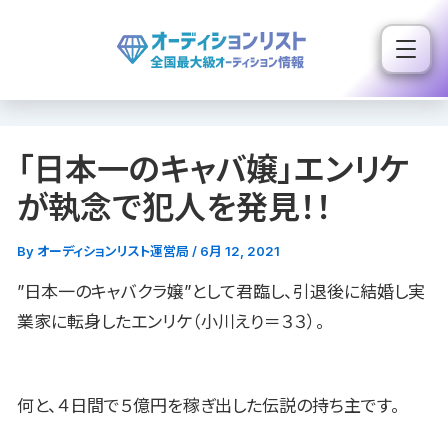
内
容
を
ス
キ
「日本一のキャバ嬢」エンリケ
ッ
プ
が執念で犯人を発見！！
By
オーディションリスト運営局
/
6月 12, 2021
”日本一のキャバクラ嬢”として君臨し、引退後に結婚し実
業家に転身したエンリケ（小川えり＝３３）。
何と、４日間で５億円を稼ぎ出した伝説の持ち主です。