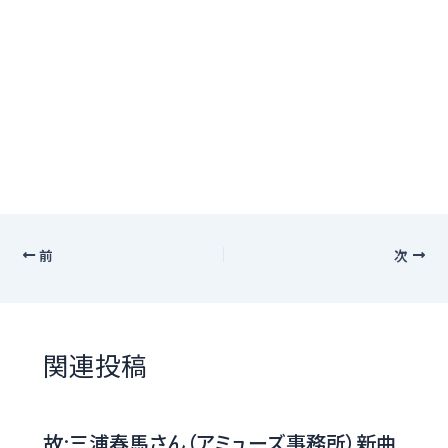
前
次
関連投稿
故:三浦春馬さん（アミューズ事務所）新曲