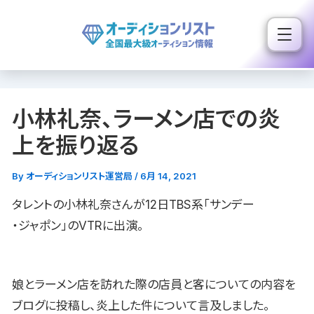
内
容
を
ス
キ
小林礼奈、ラーメン店での炎
ッ
プ
上を振り返る
By
オーディションリスト運営局
/
6月 14, 2021
タレントの小林礼奈さんが12日TBS系「サンデー
・ジャポン」のVTRに出演。
娘とラーメン店を訪れた際の店員と客についての内容を
ブログに投稿し、炎上した件について言及しました。