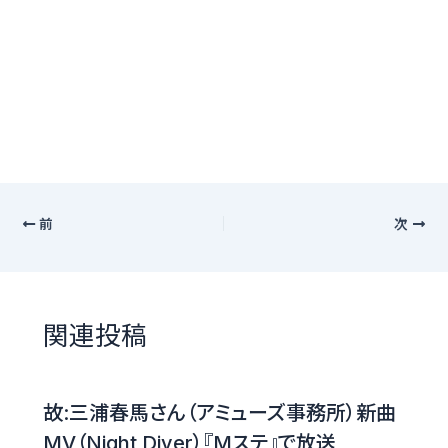
前
次
関連投稿
故:三浦春馬さん（アミューズ事務所）新曲
MV（Night Diver）『Mステ』で放送