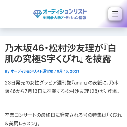
内
容
を
ス
キ
乃木坂46・松村沙友理が『白
ッ
プ
肌の究極S字くびれ』を披露
By
オーディションリスト運営局
/
6月 15, 2021
23日発売の女性グラビア週刊誌『anan』の表紙に、乃木
坂46から7月13日に卒業する松村沙友理（28）が、登場。
卒業コンサートの最終日に発売される号の特集は「くびれ
＆美尻レッスン」。