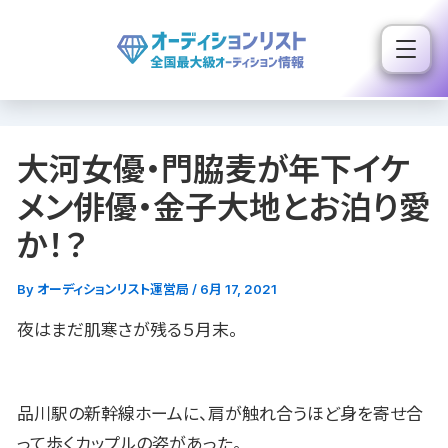
内
容
を
ス
キ
大河女優・門脇麦が年下イケ
ッ
プ
メン俳優・金子大地とお泊り愛
か！？
By
オーディションリスト運営局
/
6月 17, 2021
夜はまだ肌寒さが残る５月末。
品川駅の新幹線ホームに、肩が触れ合うほど身を寄せ合
って歩くカップルの姿があった。