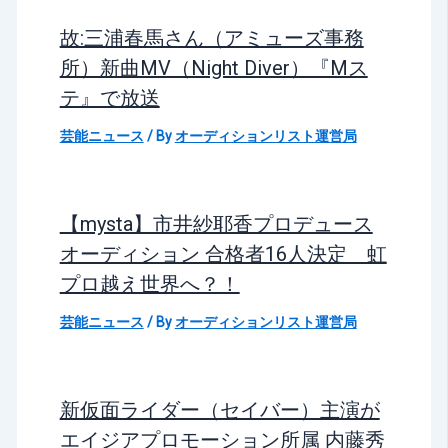
故:三浦春馬さん（アミューズ事務
所）新曲MV（Night Diver）『Mス
テ』で放送
芸能ニュース
/ By
オーディションリスト運営局
【mysta】市井紗耶香プロデュース
オーディション 合格者16人決定 虹
プロ越え世界へ？！
芸能ニュース
/ By
オーディションリスト運営局
新仮面ライダー（セイバー）主演が
エイジアプロモーション所属 内藤秀