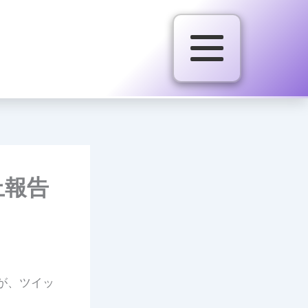
止報告
が、ツイッ