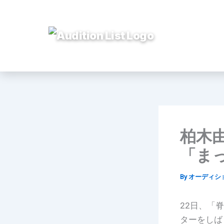
内
容
を
ス
キ
ッ
プ
柏木
「まっ
By
オーディシ
22日、「
ターをしば