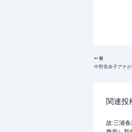
前
関連投
故:三浦
務所）新曲M