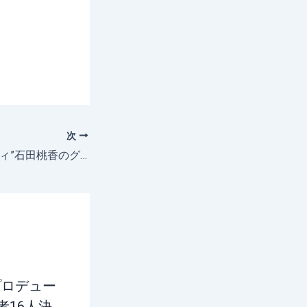
次
”魅惑のピーチボディ”石田桃香のグラビアが圧巻過ぎる！！
プロデュー
者16人決