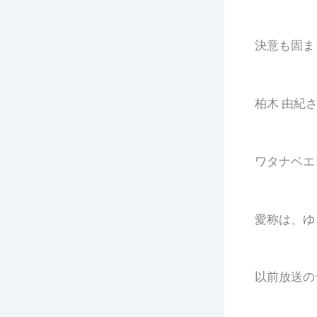
決意も固ま
柏木 由紀
ワタナベエ
愛称は、ゆ
以前放送の