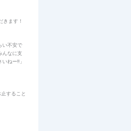
ただきます！
らい不安で
みんなに支
いねー!!」
休止すること