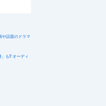
画や話題のドラマ
」も⁉ オーディ