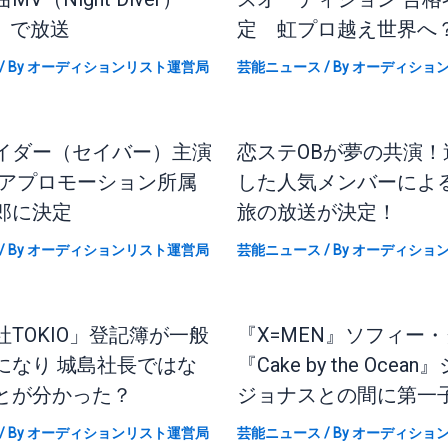
』で放送
定 虹プロ越え世界へ
/ By
オーディションリスト運営局
芸能ニュース
/ By
オーディショ
イダー（セイバー）主演
恋ステOBが夢の共演！
ジアプロモーション所属
した人気メンバーによ
郎に決定
旅の放送が決定！
/ By
オーディションリスト運営局
芸能ニュース
/ By
オーディショ
TOKIO」登記簿が一般
『X=MEN』ソフィー
になり 城島社長ではな
『Cake by the Ocea
とが分かった？
ジョナスとの間に第一
/ By
オーディションリスト運営局
芸能ニュース
/ By
オーディショ