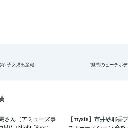
中野美奈子アナが第2子女児出産報告 愛娘との“2ショット”に幸福感溢れる
稿
春馬さん（アミューズ事
【mysta】市井紗耶香
V（Night Diver）
スオーディション 合格