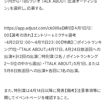
ジ内から「TBSラジオ TALK ABOUT 出演オーディショ
ン」を選択し、応募する。
https://app.adjust.com/ck0ll9a【締切】４月1日12：
00【選考の流れ】エントリー↓ミクチャ選考
・4月2日12：00〜4月11日23：00【特典】○ポイントランキ
ング1位・『TALK ABOUT』4月17日、4月24日放送回への
出演＊計2回の出演○特別賞（2名 / ポイントランキング
2〜5位の中から選出）・『TALK ABOUT』5月1日、または
5月8日放送回への出演＊各回に1名の出演。
また、特別賞は4月14日以降に発表【備考】注意事項等に
関してイベントページを確認すること。